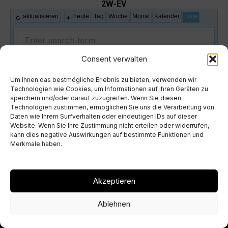
2W-EV
aktualisieren
heute
Tag
Woche
Monat
Kalender
Liste
Consent verwalten
Um Ihnen das bestmögliche Erlebnis zu bieten, verwenden wir
Technologien wie Cookies, um Informationen auf Ihren Geräten zu
speichern und/oder darauf zuzugreifen. Wenn Sie diesen
Technologien zustimmen, ermöglichen Sie uns die Verarbeitung von
Daten wie Ihrem Surfverhalten oder eindeutigen IDs auf dieser
Website. Wenn Sie Ihre Zustimmung nicht erteilen oder widerrufen,
kann dies negative Auswirkungen auf bestimmte Funktionen und
Merkmale haben.
Akzeptieren
Copyright © 2026 Can-Am-Demo-Experience-de
Ablehnen