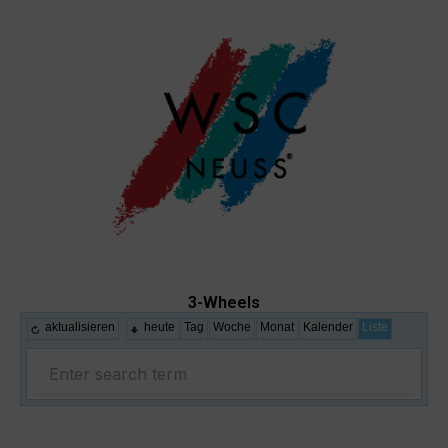
Skip
to
content
3-Wheels
aktualisieren
heute
Tag
Woche
Monat
Kalender
Liste